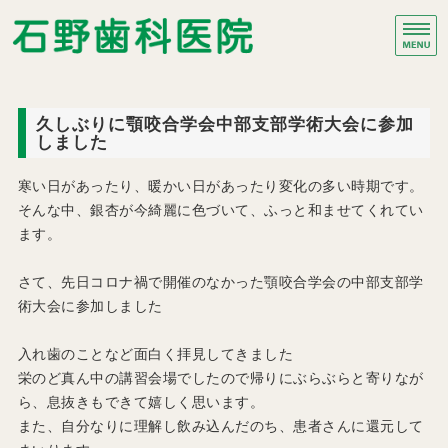
石野歯科医院｜静岡県浜
プ
ホーム
久しぶりに顎咬合学会中部支部学術大会に参加
しました
治療項目
寒い日があったり、暖かい日があったり変化の多い時期です。
院長・スタッフ紹介
そんな中、銀杏が今綺麗に色づいて、ふっと和ませてくれてい
ます。
医院紹介・アクセス
さて、先日コロナ禍で開催のなかった顎咬合学会の中部支部学
ブログ
術大会に参加しました
入れ歯のことなど面白く拝見してきました
栄のど真ん中の講習会場でしたので帰りにぶらぶらと寄りなが
ら、息抜きもできて嬉しく思います。
また、自分なりに理解し飲み込んだのち、患者さんに還元して